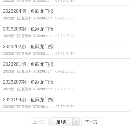
2023澳门正版资料 670288.com
07-26 05:30
2023204期：鱼跃龙门报
2023澳门正版资料 670288.com
07-24 05:30
2023203期：鱼跃龙门报
2023澳门正版资料 670288.com
07-23 05:30
2023202期：鱼跃龙门报
2023澳门正版资料 670288.com
07-22 05:30
2023201期：鱼跃龙门报
2023澳门正版资料 670288.com
07-21 05:30
2023200期：鱼跃龙门报
2023澳门正版资料 670288.com
07-20 05:30
2023199期：鱼跃龙门报
2023澳门正版资料 670288.com
07-19 05:30
上一页
第1页
下一页