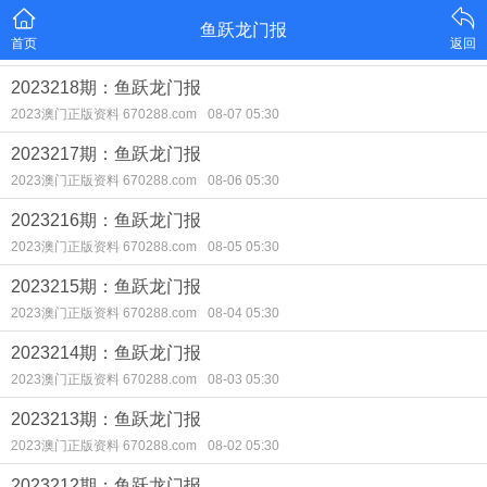
鱼跃龙门报
首页
返回
2023218期：鱼跃龙门报
2023澳门正版资料 670288.com
08-07 05:30
2023217期：鱼跃龙门报
2023澳门正版资料 670288.com
08-06 05:30
2023216期：鱼跃龙门报
2023澳门正版资料 670288.com
08-05 05:30
2023215期：鱼跃龙门报
2023澳门正版资料 670288.com
08-04 05:30
2023214期：鱼跃龙门报
2023澳门正版资料 670288.com
08-03 05:30
2023213期：鱼跃龙门报
2023澳门正版资料 670288.com
08-02 05:30
2023212期：鱼跃龙门报