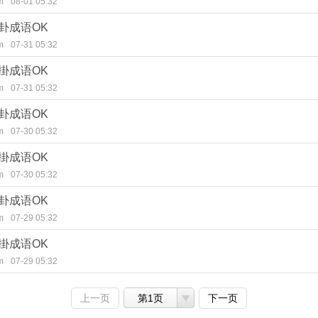
m
08-01 05:32
正卦成语OK
m
07-31 05:32
正掛成语OK
m
07-31 05:32
正卦成语OK
m
07-30 05:32
正掛成语OK
m
07-30 05:32
正卦成语OK
m
07-29 05:32
正掛成语OK
m
07-29 05:32
上一页
第1页
下一页