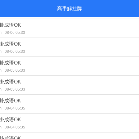
高手解挂牌
正卦成语OK
m
08-06 05:33
正掛成语OK
m
08-06 05:33
正卦成语OK
m
08-05 05:33
正掛成语OK
m
08-05 05:33
正卦成语OK
m
08-04 05:35
正掛成语OK
m
08-04 05:35
正卦成语OK