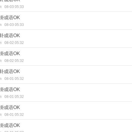
m
08-03 05:33
正掛成语OK
m
08-03 05:33
正卦成语OK
m
08-02 05:32
正掛成语OK
m
08-02 05:32
正卦成语OK
m
08-01 05:32
正掛成语OK
m
08-01 05:32
正掛成语OK
m
08-01 05:32
正掛成语OK