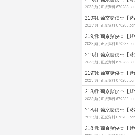
2023澳门正版资料 670288.co
219期: 葡京赌侠☆【
2023澳门正版资料 670288.co
219期: 葡京赌侠☆【
2023澳门正版资料 670288.co
219期: 葡京赌侠☆【
2023澳门正版资料 670288.co
219期: 葡京赌侠☆【
2023澳门正版资料 670288.co
218期: 葡京赌侠☆【
2023澳门正版资料 670288.co
218期: 葡京赌侠☆【
2023澳门正版资料 670288.co
218期: 葡京赌侠☆【