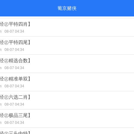
葡京赌侠
赌经㊣平特四肖】
m
08-07 04:34
赌经㊣平特四尾】
m
08-07 04:34
赌经㊣精选合数】
m
08-07 04:34
赌经㊣精准单双】
m
08-07 04:34
赌经㊣六选二肖】
m
08-07 04:34
赌经㊣极品三尾】
m
08-07 04:34
赌经㊣三头中特】