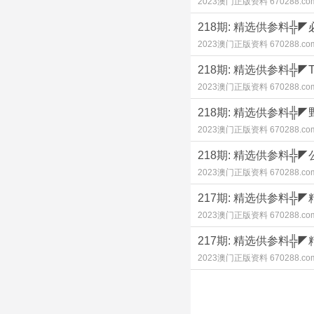
2023澳门正版资料 670288.co
218期: 精选供参料╬
2023澳门正版资料 670288.co
218期: 精选供参料╬
2023澳门正版资料 670288.co
218期: 精选供参料
2023澳门正版资料 670288.co
218期: 精选供参料╬
2023澳门正版资料 670288.co
217期: 精选供参料
2023澳门正版资料 670288.co
217期: 精选供参料
2023澳门正版资料 670288.co