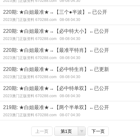
2023澳门正版资料 670288.com
08-08 04:30
220期: ★白姐最准★→【三个●半波】←已公开
2023澳门正版资料 670288.com
08-08 04:30
220期: ★白姐最准★→【必中特大小】←已公开
2023澳门正版资料 670288.com
08-08 04:30
220期: ★白姐最准★→【最准平特肖】←已公开
2023澳门正版资料 670288.com
08-08 04:30
220期: ★白姐最准★→【必中特生肖】←已更新
2023澳门正版资料 670288.com
08-08 04:30
220期: ★白姐最准★→【必中特单双】←已公开
2023澳门正版资料 670288.com
08-08 04:30
219期: ★白姐最准★→【两个半单双】←已公开
2023澳门正版资料 670288.com
08-07 04:30
上一页
第1页
下一页