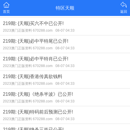
特区天顺
首页
返回
219期: {天顺}买六不中已公开!
2023澳门正版资料 670288.com
08-07 04:33
219期: {天顺}必中平特尾已公开!
2023澳门正版资料 670288.com
08-07 04:33
219期: {天顺}必中平特肖已公开!
2023澳门正版资料 670288.com
08-07 04:33
219期: {天顺}香港传真欲钱料
2023澳门正版资料 670288.com
08-07 04:33
219期: {天顺}《绝杀半波》已公开!
2023澳门正版资料 670288.com
08-07 04:33
219期: {天顺}特码前后预测已公开!
2023澳门正版资料 670288.com
08-07 04:33
219期: {天顺}绝杀三肖已公开!