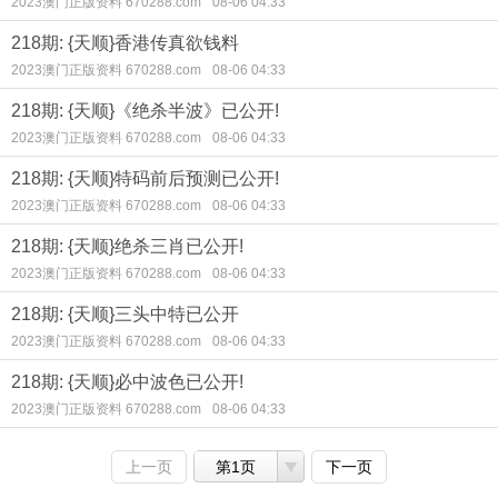
2023澳门正版资料 670288.com
08-06 04:33
218期: {天顺}香港传真欲钱料
2023澳门正版资料 670288.com
08-06 04:33
218期: {天顺}《绝杀半波》已公开!
2023澳门正版资料 670288.com
08-06 04:33
218期: {天顺}特码前后预测已公开!
2023澳门正版资料 670288.com
08-06 04:33
218期: {天顺}绝杀三肖已公开!
2023澳门正版资料 670288.com
08-06 04:33
218期: {天顺}三头中特已公开
2023澳门正版资料 670288.com
08-06 04:33
218期: {天顺}必中波色已公开!
2023澳门正版资料 670288.com
08-06 04:33
上一页
第1页
下一页