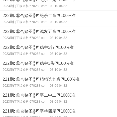
2023澳门正版资料 670288.com
08-10 04:32
222期: ⑥合赌圣╬◤绝杀二肖◥100%准
2023澳门正版资料 670288.com
08-10 04:32
222期: ⑥合赌圣╬◤鸿发五肖◥100%准
2023澳门正版资料 670288.com
08-10 04:32
222期: ⑥合赌圣╬◤稳中3行◥100%准
2023澳门正版资料 670288.com
08-10 04:32
222期: ⑥合赌圣╬◤稳中3头◥100%准
2023澳门正版资料 670288.com
08-10 04:32
221期: ⑥合赌圣╬◤精精选九肖◥100%准
2023澳门正版资料 670288.com
08-09 04:32
221期: ⑥合赌圣╬◤平二中二◥100%准
2023澳门正版资料 670288.com
08-09 04:32
221期: ⑥合赌圣╬◤平特四尾◥100%准