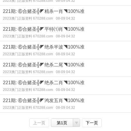
2023澳门正版资料 670288.com
08-09 04:32
221期: ⑥合赌圣╬◤精杀一肖◥100%准
2023澳门正版资料 670288.com
08-09 04:32
221期: ⑥合赌圣╬◤平特⑴肖◥100%准
2023澳门正版资料 670288.com
08-09 04:32
221期: ⑥合赌圣╬◤绝杀半波◥100%准
2023澳门正版资料 670288.com
08-09 04:32
221期: ⑥合赌圣╬◤绝杀二尾◥100%准
2023澳门正版资料 670288.com
08-09 04:32
221期: ⑥合赌圣╬◤绝杀二肖◥100%准
2023澳门正版资料 670288.com
08-09 04:32
221期: ⑥合赌圣╬◤鸿发五肖◥100%准
2023澳门正版资料 670288.com
08-09 04:32
上一页
第1页
下一页