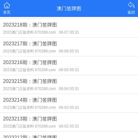
澳门签牌图
首页
返回
2023218期：澳门签牌图
2023澳门正版资料 670288.com
08-07 05:31
2023217期：澳门签牌图
2023澳门正版资料 670288.com
08-06 05:31
2023216期：澳门签牌图
2023澳门正版资料 670288.com
08-05 05:31
2023215期：澳门签牌图
2023澳门正版资料 670288.com
08-04 05:31
2023214期：澳门签牌图
2023澳门正版资料 670288.com
08-03 05:31
2023213期：澳门签牌图
2023澳门正版资料 670288.com
08-02 05:31
2023212期：澳门签牌图