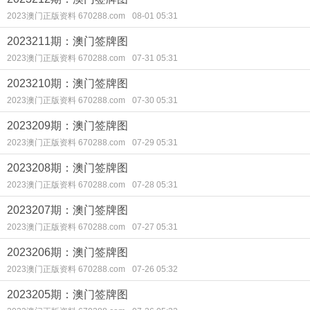
2023澳门正版资料 670288.com
08-01 05:31
2023211期：澳门签牌图
2023澳门正版资料 670288.com
07-31 05:31
2023210期：澳门签牌图
2023澳门正版资料 670288.com
07-30 05:31
2023209期：澳门签牌图
2023澳门正版资料 670288.com
07-29 05:31
2023208期：澳门签牌图
2023澳门正版资料 670288.com
07-28 05:31
2023207期：澳门签牌图
2023澳门正版资料 670288.com
07-27 05:31
2023206期：澳门签牌图
2023澳门正版资料 670288.com
07-26 05:32
2023205期：澳门签牌图