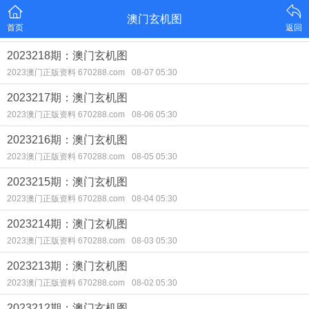
澳门玄机图
首页
返回
2023218期：澳门玄机图
2023澳门正版资料 670288.com
08-07 05:30
2023217期：澳门玄机图
2023澳门正版资料 670288.com
08-06 05:30
2023216期：澳门玄机图
2023澳门正版资料 670288.com
08-05 05:30
2023215期：澳门玄机图
2023澳门正版资料 670288.com
08-04 05:30
2023214期：澳门玄机图
2023澳门正版资料 670288.com
08-03 05:30
2023213期：澳门玄机图
2023澳门正版资料 670288.com
08-02 05:30
2023212期：澳门玄机图