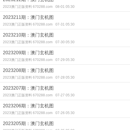
2023澳门正版资料 670288.com
08-01 05:30
2023211期：澳门玄机图
2023澳门正版资料 670288.com
07-31 05:30
2023210期：澳门玄机图
2023澳门正版资料 670288.com
07-30 05:30
2023209期：澳门玄机图
2023澳门正版资料 670288.com
07-29 05:30
2023208期：澳门玄机图
2023澳门正版资料 670288.com
07-28 05:30
2023207期：澳门玄机图
2023澳门正版资料 670288.com
07-27 05:30
2023206期：澳门玄机图
2023澳门正版资料 670288.com
07-26 05:30
2023205期：澳门玄机图