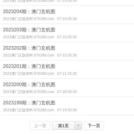
2023澳门正版资料 670288.com
07-25 05:30
2023204期：澳门玄机图
2023澳门正版资料 670288.com
07-24 05:30
2023203期：澳门玄机图
2023澳门正版资料 670288.com
07-23 05:30
2023202期：澳门玄机图
2023澳门正版资料 670288.com
07-22 05:30
2023201期：澳门玄机图
2023澳门正版资料 670288.com
07-21 05:30
2023200期：澳门玄机图
2023澳门正版资料 670288.com
07-20 05:30
2023199期：澳门玄机图
2023澳门正版资料 670288.com
07-19 05:30
上一页
第1页
下一页