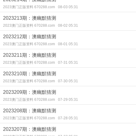
2023澳门正版资料 670288.com
08-03 05:31
2023213期：澳幽默猜测
2023澳门正版资料 670288.com
08-02 05:31
2023212期：澳幽默猜测
2023澳门正版资料 670288.com
08-01 05:31
2023211期：澳幽默猜测
2023澳门正版资料 670288.com
07-31 05:31
2023210期：澳幽默猜测
2023澳门正版资料 670288.com
07-30 05:31
2023209期：澳幽默猜测
2023澳门正版资料 670288.com
07-29 05:31
2023208期：澳幽默猜测
2023澳门正版资料 670288.com
07-28 05:31
2023207期：澳幽默猜测