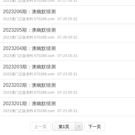
2023澳门正版资料 670288.com
07-27 05:31
2023206期：澳幽默猜测
2023澳门正版资料 670288.com
07-26 05:32
2023205期：澳幽默猜测
2023澳门正版资料 670288.com
07-26 05:32
2023204期：澳幽默猜测
2023澳门正版资料 670288.com
07-24 05:31
2023203期：澳幽默猜测
2023澳门正版资料 670288.com
07-23 05:31
2023202期：澳幽默猜测
2023澳门正版资料 670288.com
07-22 05:31
2023201期：澳幽默猜测
2023澳门正版资料 670288.com
07-21 05:31
上一页
第1页
下一页