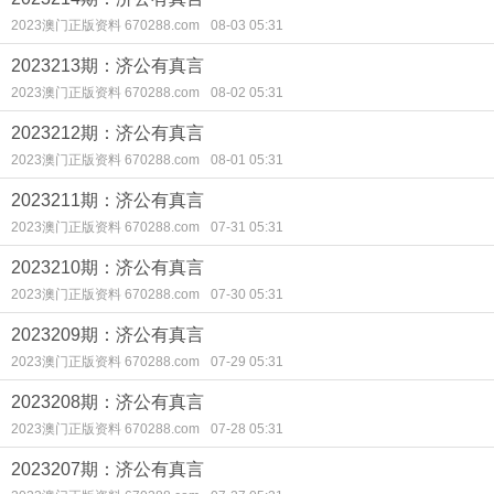
2023澳门正版资料 670288.com
08-03 05:31
2023213期：济公有真言
2023澳门正版资料 670288.com
08-02 05:31
2023212期：济公有真言
2023澳门正版资料 670288.com
08-01 05:31
2023211期：济公有真言
2023澳门正版资料 670288.com
07-31 05:31
2023210期：济公有真言
2023澳门正版资料 670288.com
07-30 05:31
2023209期：济公有真言
2023澳门正版资料 670288.com
07-29 05:31
2023208期：济公有真言
2023澳门正版资料 670288.com
07-28 05:31
2023207期：济公有真言