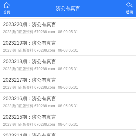
济公有真言
首页
返回
2023220期：济公有真言
2023澳门正版资料 670288.com
08-09 05:31
2023219期：济公有真言
2023澳门正版资料 670288.com
08-08 05:31
2023218期：济公有真言
2023澳门正版资料 670288.com
08-07 05:31
2023217期：济公有真言
2023澳门正版资料 670288.com
08-06 05:31
2023216期：济公有真言
2023澳门正版资料 670288.com
08-05 05:31
2023215期：济公有真言
2023澳门正版资料 670288.com
08-04 05:31
2023214期：济公有真言