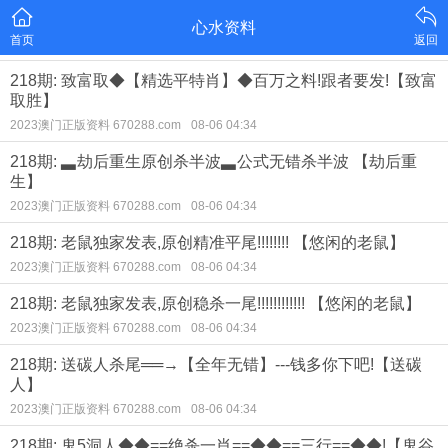
心水资料
首页
返回
218期: 致富取◆【精选平特肖】◆百万之料!跟者要发!【致富
取胜】
2023澳门正版资料 670288.com
08-06 04:34
218期: ▃劫后重生原创杀半波▃公式无错杀半波 【劫后重
生】
2023澳门正版资料 670288.com
08-06 04:34
218期: 老鼠独家发表,原创精准平尾!!!!!!!! 【悠闲的老鼠】
2023澳门正版资料 670288.com
08-06 04:34
218期: 老鼠独家发表,原创稳杀一尾!!!!!!!!!!!! 【悠闲的老鼠】
2023澳门正版资料 670288.com
08-06 04:34
218期: 送碳人杀尾══→【全年无错】---钱多你下吧!【送碳
人】
2023澳门正版资料 670288.com
08-06 04:34
218期: 鬼5洞人◆◆==绝杀一肖==◆◆==三行==◆◆!【鬼谷