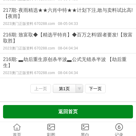
217期: 夜雨精选★★六肖中特★★计划下注,敢与卖料试比高!
【夜雨】
2023澳门正版资料 670288.com
08-05 04:33
216期: 致富取◆【精选平特肖】◆百万之料!跟者要发!【致富
取胜】
2023澳门正版资料 670288.com
08-04 04:34
216期: ▃劫后重生原创杀半波▃公式无错杀半波 【劫后重
生】
2023澳门正版资料 670288.com
08-04 04:34
上一页
第1页
下一页
返回首页
首页
彩图
黑白
记录