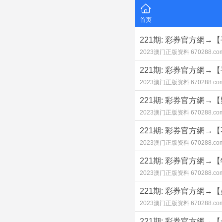
首页
221期: 彩券官方網→
2023澳门正版资料 670288.co
221期: 彩券官方網→
2023澳门正版资料 670288.co
221期: 彩券官方網→
2023澳门正版资料 670288.co
221期: 彩券官方網→
2023澳门正版资料 670288.co
221期: 彩券官方網→
2023澳门正版资料 670288.co
221期: 彩券官方網→
2023澳门正版资料 670288.co
221期: 彩券官方網→