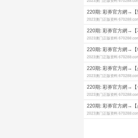
2023澳门正版资料 670288.co
220期: 彩券官方網→
2023澳门正版资料 670288.co
220期: 彩券官方網→
2023澳门正版资料 670288.co
220期: 彩券官方網→
2023澳门正版资料 670288.co
220期: 彩券官方網→
2023澳门正版资料 670288.co
220期: 彩券官方網→
2023澳门正版资料 670288.co
220期: 彩券官方網→
2023澳门正版资料 670288.co