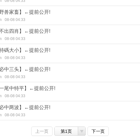
m
08-08 04:33
【野兽家畜】←提前公开!
m
08-08 04:33
【不出四肖】←提前公开!
m
08-08 04:33
【特碼大小】←提前公开!
m
08-08 04:33
【必中三头】←提前公开!
m
08-08 04:33
【一尾中特平】←提前公开!
m
08-08 04:33
【必中两波】←提前公开!
m
08-08 04:33
上一页
第1页
下一页