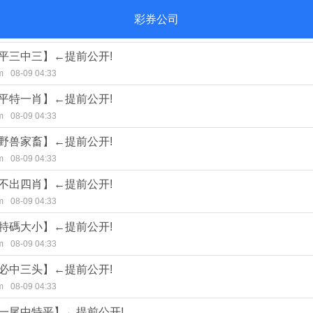
彩券公司
【平三中三】←提前公开!
m
08-09 04:33
【平特一肖】←提前公开!
m
08-09 04:33
【野兽家畜】←提前公开!
m
08-09 04:33
【不出四肖】←提前公开!
m
08-09 04:33
【特碼大小】←提前公开!
m
08-09 04:33
【必中三头】←提前公开!
m
08-09 04:33
【一尾中特平】←提前公开!