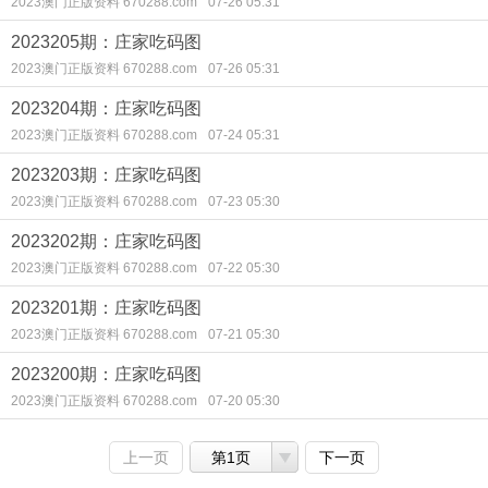
2023澳门正版资料 670288.com
07-26 05:31
2023205期：庄家吃码图
2023澳门正版资料 670288.com
07-26 05:31
2023204期：庄家吃码图
2023澳门正版资料 670288.com
07-24 05:31
2023203期：庄家吃码图
2023澳门正版资料 670288.com
07-23 05:30
2023202期：庄家吃码图
2023澳门正版资料 670288.com
07-22 05:30
2023201期：庄家吃码图
2023澳门正版资料 670288.com
07-21 05:30
2023200期：庄家吃码图
2023澳门正版资料 670288.com
07-20 05:30
上一页
第1页
下一页