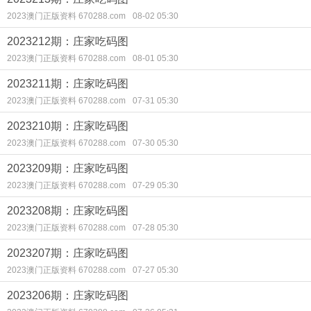
2023澳门正版资料 670288.com
08-02 05:30
2023212期：庄家吃码图
2023澳门正版资料 670288.com
08-01 05:30
2023211期：庄家吃码图
2023澳门正版资料 670288.com
07-31 05:30
2023210期：庄家吃码图
2023澳门正版资料 670288.com
07-30 05:30
2023209期：庄家吃码图
2023澳门正版资料 670288.com
07-29 05:30
2023208期：庄家吃码图
2023澳门正版资料 670288.com
07-28 05:30
2023207期：庄家吃码图
2023澳门正版资料 670288.com
07-27 05:30
2023206期：庄家吃码图