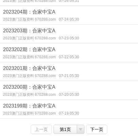
2023澳门正版资料 670288.com
07-26 05:31
2023204期：合家中宝A
2023澳门正版资料 670288.com
07-24 05:30
2023203期：合家中宝A
2023澳门正版资料 670288.com
07-23 05:30
2023202期：合家中宝A
2023澳门正版资料 670288.com
07-22 05:30
2023201期：合家中宝A
2023澳门正版资料 670288.com
07-21 05:30
2023200期：合家中宝A
2023澳门正版资料 670288.com
07-20 05:30
2023199期：合家中宝A
2023澳门正版资料 670288.com
07-19 05:30
上一页
第1页
下一页