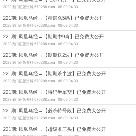
2023澳门正版资料 670288.com
08-09 04:33
221期: 凤凰马经→【精選杀5碼】已免费大公开
2023澳门正版资料 670288.com
08-09 04:33
221期: 凤凰马经→【期期中9肖】已免费大公开
2023澳门正版资料 670288.com
08-09 04:33
221期: 凤凰马经→【期期送2波】已免费大公开
2023澳门正版资料 670288.com
08-09 04:33
221期: 凤凰马经→【期期杀半波】已免费大公开
2023澳门正版资料 670288.com
08-09 04:33
221期: 凤凰马经→【特码半單雙】已免费大公开
2023澳门正版资料 670288.com
08-09 04:33
221期: 凤凰马经→【必杀特号段】已免费大公开
2023澳门正版资料 670288.com
08-09 04:33
221期: 凤凰马经→【超级准三头】已免费大公开