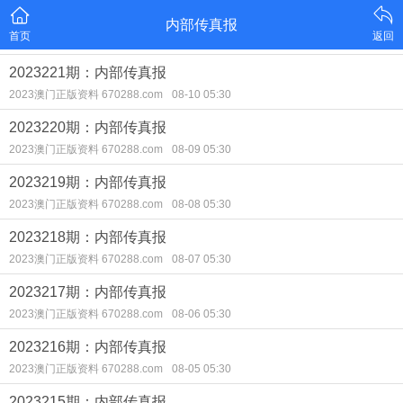
内部传真报
首页
返回
2023221期：内部传真报
2023澳门正版资料 670288.com
08-10 05:30
2023220期：内部传真报
2023澳门正版资料 670288.com
08-09 05:30
2023219期：内部传真报
2023澳门正版资料 670288.com
08-08 05:30
2023218期：内部传真报
2023澳门正版资料 670288.com
08-07 05:30
2023217期：内部传真报
2023澳门正版资料 670288.com
08-06 05:30
2023216期：内部传真报
2023澳门正版资料 670288.com
08-05 05:30
2023215期：内部传真报