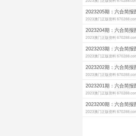
2023澳门正版资料 670288.co
2023205期：六合简报
2023澳门正版资料 670288.co
2023204期：六合简报
2023澳门正版资料 670288.co
2023203期：六合简报
2023澳门正版资料 670288.co
2023202期：六合简报
2023澳门正版资料 670288.co
2023201期：六合简报
2023澳门正版资料 670288.co
2023200期：六合简报
2023澳门正版资料 670288.co