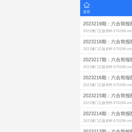
首页
2023219期：六合简报
2023澳门正版资料 670288.co
2023218期：六合简报
2023澳门正版资料 670288.co
2023217期：六合简报
2023澳门正版资料 670288.co
2023216期：六合简报
2023澳门正版资料 670288.co
2023215期：六合简报
2023澳门正版资料 670288.co
2023214期：六合简报
2023澳门正版资料 670288.co
2023213期：六合简报