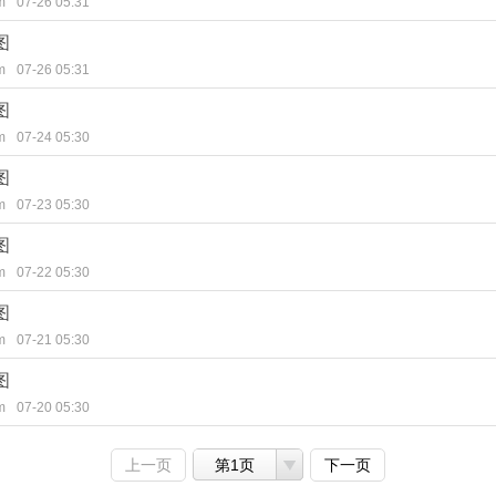
m
07-26 05:31
图
m
07-26 05:31
图
m
07-24 05:30
图
m
07-23 05:30
图
m
07-22 05:30
图
m
07-21 05:30
图
m
07-20 05:30
上一页
第1页
下一页