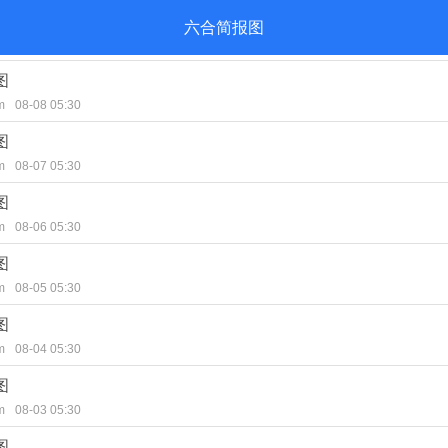
六合简报图
图
m
08-08 05:30
图
m
08-07 05:30
图
m
08-06 05:30
图
m
08-05 05:30
图
m
08-04 05:30
图
m
08-03 05:30
图