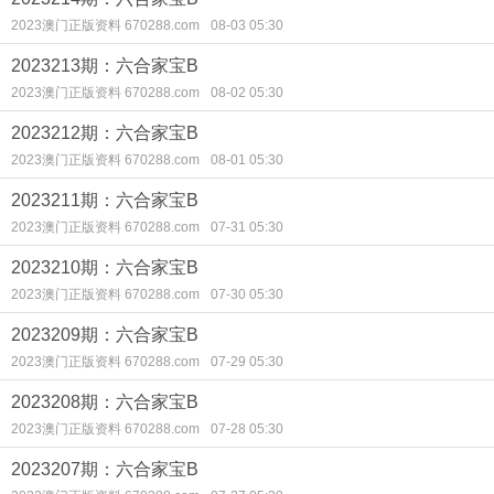
2023澳门正版资料 670288.com
08-03 05:30
2023213期：六合家宝B
2023澳门正版资料 670288.com
08-02 05:30
2023212期：六合家宝B
2023澳门正版资料 670288.com
08-01 05:30
2023211期：六合家宝B
2023澳门正版资料 670288.com
07-31 05:30
2023210期：六合家宝B
2023澳门正版资料 670288.com
07-30 05:30
2023209期：六合家宝B
2023澳门正版资料 670288.com
07-29 05:30
2023208期：六合家宝B
2023澳门正版资料 670288.com
07-28 05:30
2023207期：六合家宝B