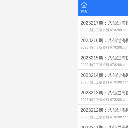
首页
2023217期：八仙过海
2023澳门正版资料 670288.co
2023216期：八仙过海
2023澳门正版资料 670288.co
2023215期：八仙过海
2023澳门正版资料 670288.co
2023214期：八仙过海
2023澳门正版资料 670288.co
2023213期：八仙过海
2023澳门正版资料 670288.co
2023212期：八仙过海
2023澳门正版资料 670288.co
2023211期：八仙过海