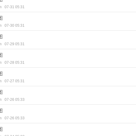
m
07-31 05:31
图
m
07-30 05:31
图
m
07-29 05:31
图
m
07-28 05:31
图
m
07-27 05:31
图
m
07-26 05:33
图
m
07-26 05:33
图