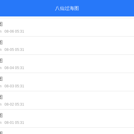
八仙过海图
图
m
08-06 05:31
图
m
08-05 05:31
图
m
08-04 05:31
图
m
08-03 05:31
图
m
08-02 05:31
图
m
08-01 05:31
图