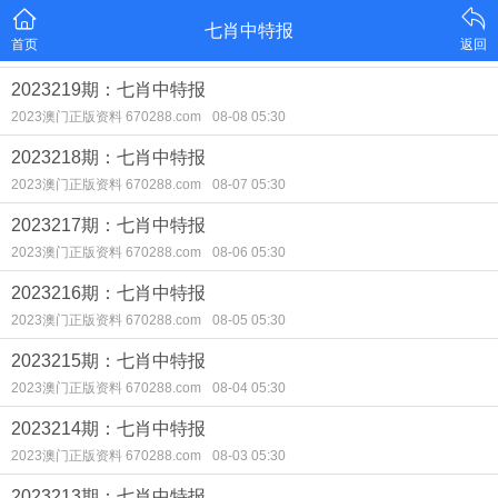
七肖中特报
首页
返回
2023219期：七肖中特报
2023澳门正版资料 670288.com
08-08 05:30
2023218期：七肖中特报
2023澳门正版资料 670288.com
08-07 05:30
2023217期：七肖中特报
2023澳门正版资料 670288.com
08-06 05:30
2023216期：七肖中特报
2023澳门正版资料 670288.com
08-05 05:30
2023215期：七肖中特报
2023澳门正版资料 670288.com
08-04 05:30
2023214期：七肖中特报
2023澳门正版资料 670288.com
08-03 05:30
2023213期：七肖中特报