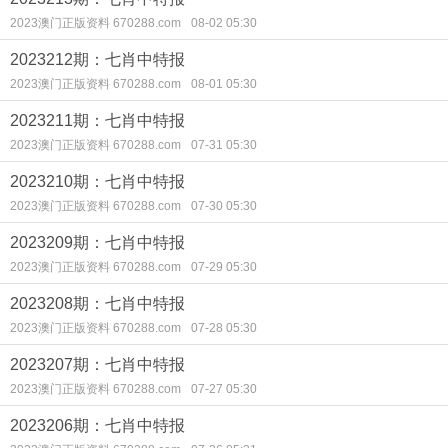
2023澳门正版资料 670288.com
08-02 05:30
2023212期：七肖中特报
2023澳门正版资料 670288.com
08-01 05:30
2023211期：七肖中特报
2023澳门正版资料 670288.com
07-31 05:30
2023210期：七肖中特报
2023澳门正版资料 670288.com
07-30 05:30
2023209期：七肖中特报
2023澳门正版资料 670288.com
07-29 05:30
2023208期：七肖中特报
2023澳门正版资料 670288.com
07-28 05:30
2023207期：七肖中特报
2023澳门正版资料 670288.com
07-27 05:30
2023206期：七肖中特报