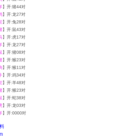
羊
】开:猪44对
鸡
】开:龙27对
蛇
】开:兔28对
猪
】开:鼠43对
马
】开:虎17对
羊
】开:龙27对
鼠
】开:猪08对
猪
】开:猴23对
狗
】开:猴11对
牛
】开:鸡34对
蛇
】开:羊48对
猪
】开:猴23对
鼠
】开:蛇38对
虎
】开:龙03对
羊
】开:0000对
资料
m