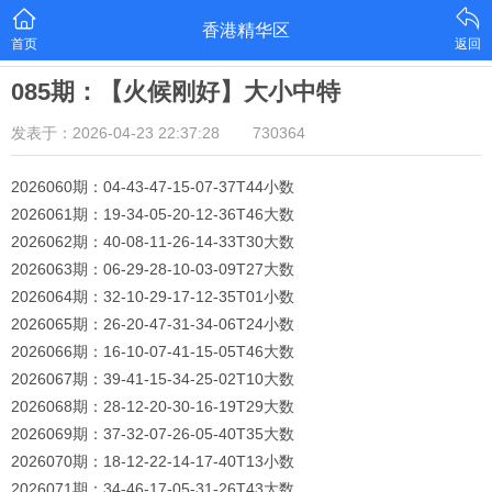
香港精华区
首页
返回
085期：【火候刚好】大小中特
发表于：2026-04-23 22:37:28
730364
2026060期：04-43-47-15-07-37T44小数
2026061期：19-34-05-20-12-36T46大数
2026062期：40-08-11-26-14-33T30大数
2026063期：06-29-28-10-03-09T27大数
2026064期：32-10-29-17-12-35T01小数
2026065期：26-20-47-31-34-06T24小数
2026066期：16-10-07-41-15-05T46大数
2026067期：39-41-15-34-25-02T10大数
2026068期：28-12-20-30-16-19T29大数
2026069期：37-32-07-26-05-40T35大数
2026070期：18-12-22-14-17-40T13小数
2026071期：34-46-17-05-31-26T43大数