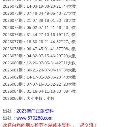
2026072期：14-03-19-38-20-21T44大数
2026073期：37-48-34-49-05-43T27大数
2026074期：21-07-38-18-01-33T28大数
2026075期：05-02-07-11-41-46T43小数
2026076期：31-44-27-10-16-19T17小数
2026077期：18-30-26-21-44-32T27小数
2026078期：06-47-45-01-41-37T08小数
2026079期：04-32-07-15-46-29T23大数
2026080期：12-26-07-05-31-42T11大数
2026081期：30-21-20-07-04-14T34大数
2026082期：14-17-01-02-35-23T48大数
2026083期：37-07-16-01-32-22T23大数
2026084期：31-16-04-11-13-33T38小数
2026085期：大小中特：小数
出处：
2023澳门正版资料
出处：
www.670288.com
欢迎向您的朋友推荐本站或本资料，一起交流！