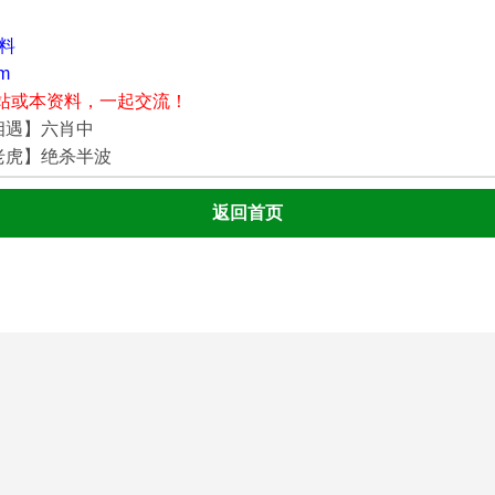
资料
m
站或本资料，一起交流！
相遇】六肖中
老虎】绝杀半波
返回首页