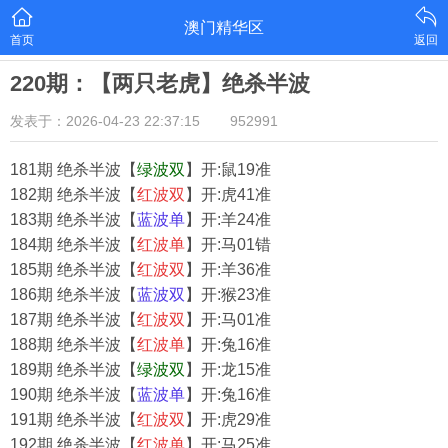
澳门精华区
首页
返回
220期：【两只老虎】绝杀半波
发表于：2026-04-23 22:37:15
952991
181期 绝杀半波【
绿波双
】开:鼠19准
182期 绝杀半波【
红波
双
】开:虎41准
183期 绝杀半波【
蓝波单
】开:羊24准
184期 绝杀半波【
红波单
】开:马01错
185期 绝杀半波【
红波
双
】开:羊36准
186期 绝杀半波【
蓝波双
】开:猴23准
187期 绝杀半波【
红波
双
】开:马01准
188期 绝杀半波【
红波单
】开:兔16准
189期 绝杀半波【
绿波
双
】开:龙15准
190期 绝杀半波【
蓝波单
】开:兔16准
191期 绝杀半波【
红波
双
】开:虎29准
192期 绝杀半波【
红波单
】开:马25准