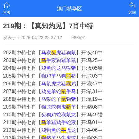
澳门精华区
首页
返回
219期：【真知灼见】7肖中特
发表于：2026-04-23 22:37:12
963591
202期中特七肖【
马猴
兔
虎猪狗鼠
】开:兔40中
203期中特七肖【
马
牛猴狗猪羊鼠
】开:马25中
204期中特七肖【
鸡兔蛇龙马猴猪
】开:虎05错
205期中特七肖【
猴鸡羊马狗
龙
猪
】开:龙03中
206期中特七肖【
马鼠虎龙猪
猴
鸡
】开:猴47中
207期中特七肖【
鸡兔羊蛇
鼠
牛马
】开:鼠31中
208期中特七肖【
马猴蛇羊
鼠
狗猪
】开:鼠19中
209期中特七肖【
猴龙蛇狗虎
猪
羊
】开:猪08中
210期中特七肖【
兔狗鸡蛇猴鼠龙
】开:马49错
211期中特七肖【
马
羊猪鸡牛蛇猴
】开:马01中
212期中特七肖【
鸡狗兔蛇
牛
虎龙
】开:牛06中
213期中特七肖【
猴
猪羊马牛虎蛇
】开:猴35中