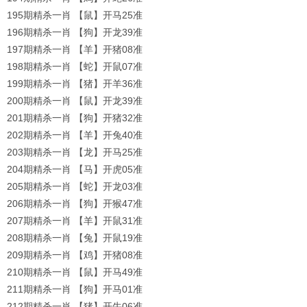
195期精杀一肖 【鼠】开马25准
196期精杀一肖 【狗】开龙39准
197期精杀一肖 【羊】开猪08准
198期精杀一肖 【蛇】开鼠07准
199期精杀一肖 【猪】开羊36准
200期精杀一肖 【鼠】开龙39准
201期精杀一肖 【狗】开猪32准
202期精杀一肖 【羊】开兔40准
203期精杀一肖 【龙】开马25准
204期精杀一肖 【马】开虎05准
205期精杀一肖 【蛇】开龙03准
206期精杀一肖 【狗】开猴47准
207期精杀一肖 【羊】开鼠31准
208期精杀一肖 【兔】开鼠19准
209期精杀一肖 【鸡】开猪08准
210期精杀一肖 【鼠】开马49准
211期精杀一肖 【狗】开马01准
212期精杀一肖 【猪】开牛06准